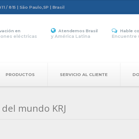
1 / 815 | São Paulo,SP | Brasil
vación en
Atendemos Brasil
Hable c
ones eléctricas
y América Latina
Encuentre 
PRODUCTOS
SERVICIO AL CLIENTE
D
 del mundo KRJ