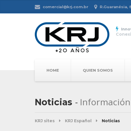
comercial@krj.com.br
R.Guaranésia, 81
Inno
Conexi
HOME
QUIEN SOMOS
Información
Noticias
KRJ sites
KRJ Español
Noticias